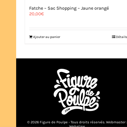
Fatche – Sac Shopping – Jaune orangé
20,00
€
Ajouter au panier
Détails
© 2026 Figure de Poulpe - Tous droits réservés. Webmaster 
Webaline