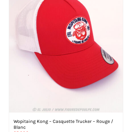
choisies
sur
la
page
du
produit
Wopitaing Kong – Casquette Trucker – Rouge /
Blanc