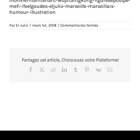
monviermaintenant-wopitaingkong-figuredepoulpe-
mefi-ifeelgoudes-eljulio-marseille-marseillais-
humour-illustration
sur
Par
El Julio
|
mars 1st, 2018
|
Commentaires fermés
monviermaintenant-
01-
affiche-
40X30-
eljulio-
marseille-
marseillais-
Partagez cet article, Choisissez votre Plateforme!
humour-
illustration
Facebook
X
Reddit
LinkedIn
Tumblr
Pinterest
Vk
Email