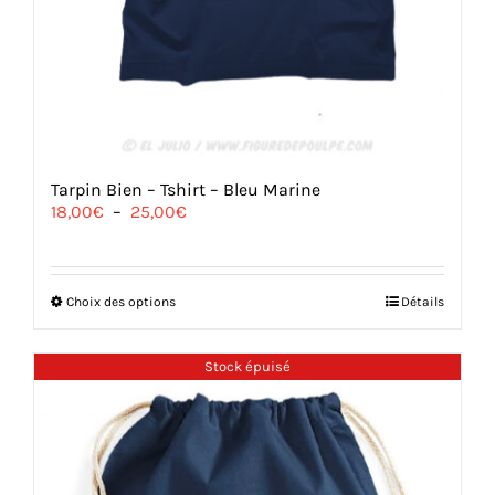
Tarpin Bien – Tshirt – Bleu Marine
Plage
18,00
€
–
25,00
€
de
prix :
18,00€
à
Ce
Choix des options
Détails
25,00€
produit
a
plusieurs
Stock épuisé
variations.
Les
options
peuvent
être
choisies