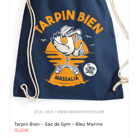
sur
la
page
du
produit
Tarpin Bien – Sac de Gym – Bleu Marine
15,00
€