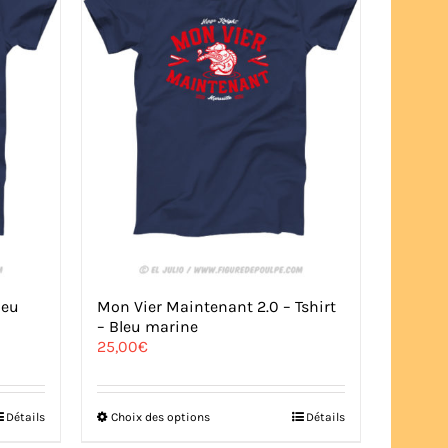
leu
Mon Vier Maintenant 2.0 – Tshirt
– Bleu marine
25,00
€
Ce
Détails
Choix des options
Détails
produit