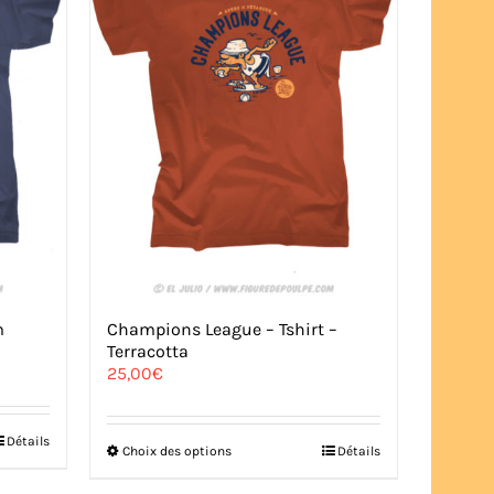
être
choisies
sur
la
page
du
produit
m
Champions League – Tshirt –
Terracotta
25,00
€
Détails
Ce
Choix des options
Détails
produit
a