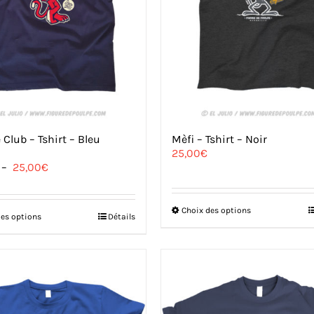
produit
 Club – Tshirt – Bleu
Mèfi – Tshirt – Noir
25,00
€
Plage
–
25,00
€
de
prix :
18,00€
Ce
Choix des options
Ce
des options
Détails
à
produit
produit
25,00€
a
a
plusieurs
plusieurs
variations.
variations.
Les
Les
options
options
peuvent
peuvent