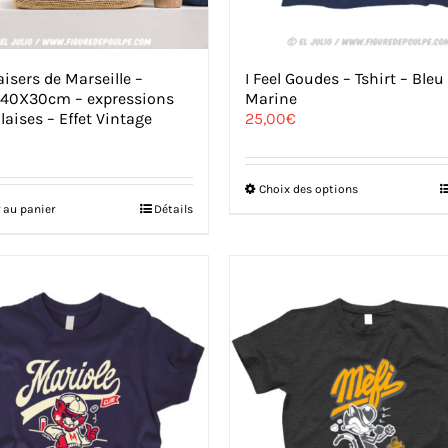
isers de Marseille –
I Feel Goudes – Tshirt – Bleu
e 40X30cm – expressions
Marine
laises – Effet Vintage
25,00
€
Ce
Choix des options
produit
 au panier
Détails
a
plusieurs
variations.
Les
options
peuvent
être
choisies
sur
la
page
du