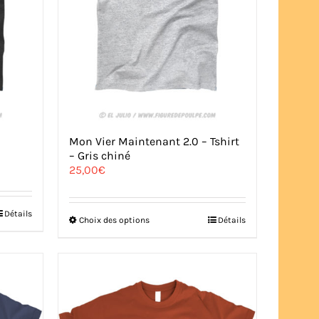
Mon Vier Maintenant 2.0 – Tshirt
– Gris chiné
25,00
€
Détails
Ce
Choix des options
Détails
produit
a
plusieurs
variations.
Les
options
peuvent