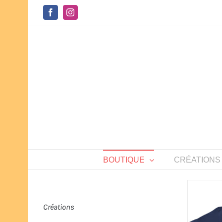
Passer
au
Facebook
Instagram
contenu
BOUTIQUE
CRÉATIONS
Créations