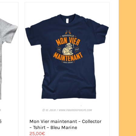
plusieurs
variations.
Les
options
peuvent
être
choisies
sur
la
page
du
produit
é
Mon Vier maintenant – Collector
– Tshirt – Bleu Marine
25,00
€