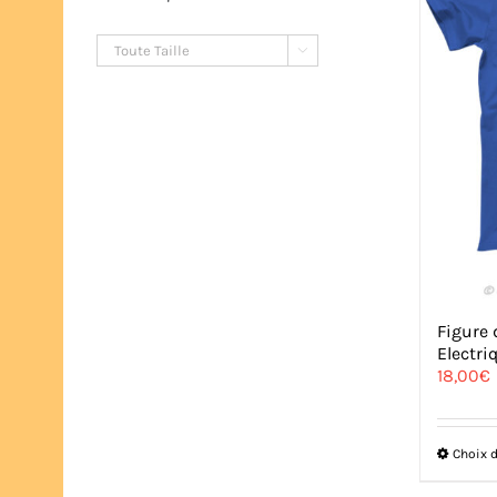

Figure 
Electri
18,00
€
Choix 