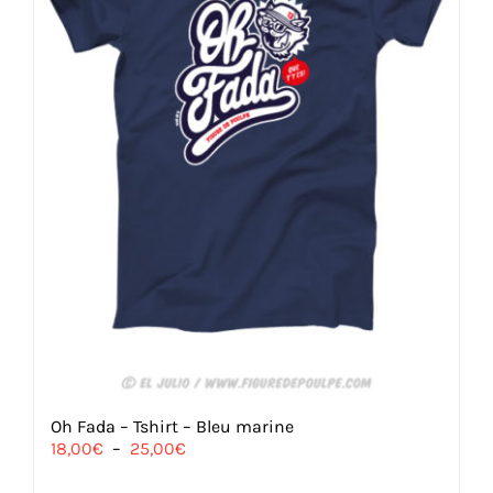
Oh Fada – Tshirt – Bleu marine
Plage
18,00
€
–
25,00
€
de
prix :