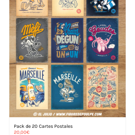
choisies
sur
la
page
du
produit
Pack de 20 Cartes Postales
20,00
€