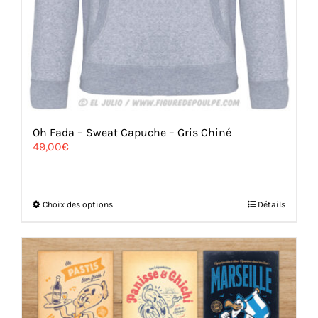
Oh Fada – Sweat Capuche – Gris Chiné
49,00
€
Ce
Choix des options
Détails
produit
a
plusieurs
variations.
Les
options
peuvent
être