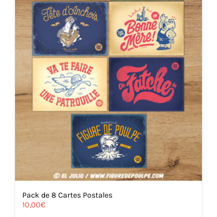
sur
la
page
du
produit
Pack de 8 Cartes Postales
10,00
€