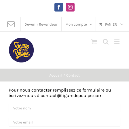
Passer
au
Facebook
Instagram
contenu
Devenir Revendeur
Mon compte
PANIER
Accueil
Contact
Pour nous contacter remplissez ce formulaire ou
écrivez-nous à
contact@figuredepoulpe.com