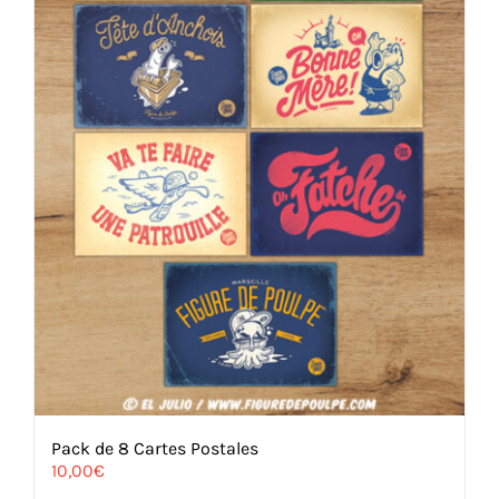
sur
la
page
du
produit
Pack de 8 Cartes Postales
10,00
€