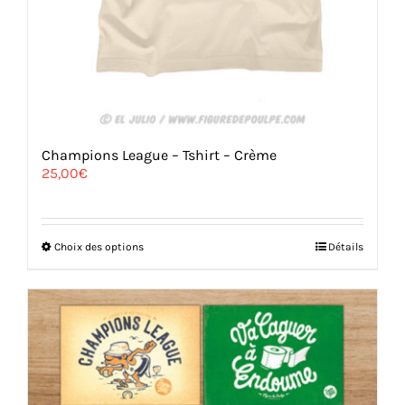
Champions League – Tshirt – Crème
25,00
€
Ce
Choix des options
Détails
produit
a
plusieurs
variations.
Les
options
peuvent
être
choisies