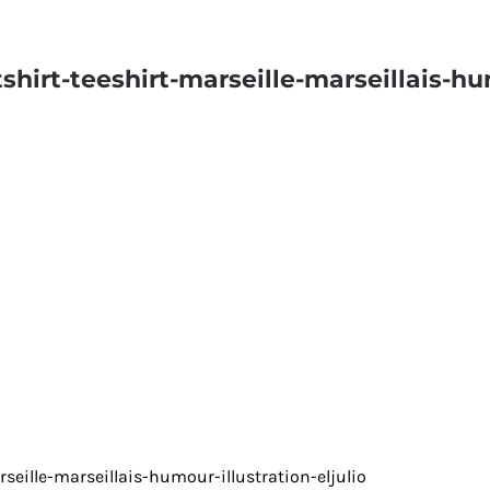
irt-teeshirt-marseille-marseillais-hum
eille-marseillais-humour-illustration-eljulio