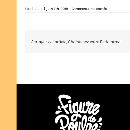
sur
Par
El Julio
|
juin 7th, 2018
|
Commentaires fermés
wopitaingkon
ts-
bleumarine-
tshirt-
teeshirt-
marseille-
marseillais-
Partagez cet article, Choisissez votre Plateforme!
humour-
illustration-
eljulio