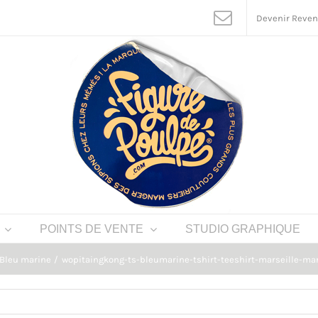
Devenir Reve
POINTS DE VENTE
STUDIO GRAPHIQUE
 Bleu marine
wopitaingkong-ts-bleumarine-tshirt-teeshirt-marseille-mars