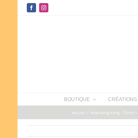
Passer
au
Facebook
Instagram
contenu
BOUTIQUE
CRÉATIONS
Accueil
Wopitaing Kong – Tshirt –