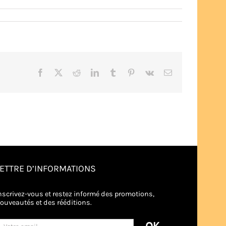
Facebook
X
Reddit
LinkedIn
Tumblr
Pinterest
Vk
Email
LETTRE D’INFORMATIONS
nscrivez-vous et restez informé des promotions,
ouveautés et des rééditions.