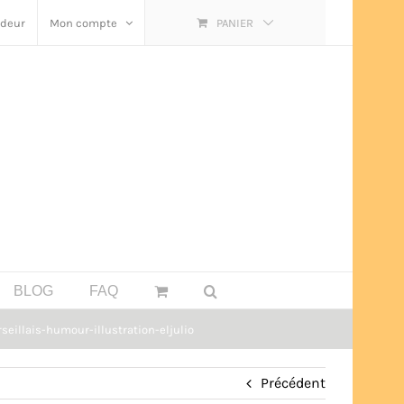
ndeur
Mon compte
PANIER
BLOG
FAQ
eillais-humour-illustration-eljulio
Précédent