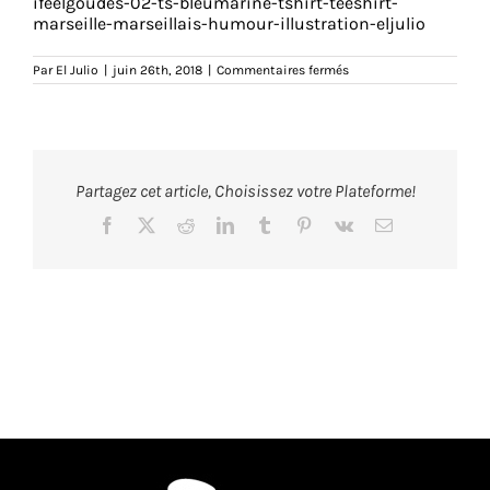
ifeelgoudes-02-ts-bleumarine-tshirt-teeshirt-
marseille-marseillais-humour-illustration-eljulio
sur
Par
El Julio
|
juin 26th, 2018
|
Commentaires fermés
ifeelgoudes-
02-
ts-
bleumarine-
tshirt-
teeshirt-
marseille-
Partagez cet article, Choisissez votre Plateforme!
marseillais-
humour-
illustration-
Facebook
X
Reddit
LinkedIn
Tumblr
Pinterest
Vk
Email
eljulio