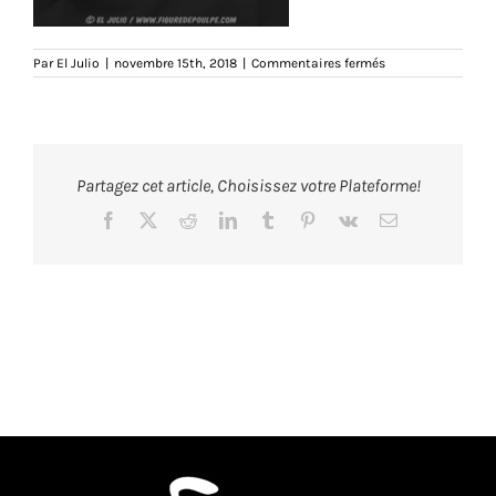
sur
Par
El Julio
|
novembre 15th, 2018
|
Commentaires fermés
thediamondcutter
djdjel-
ts-
noir-
zoom-
tshirt-
teeshirt-
Partagez cet article, Choisissez votre Plateforme!
marseille-
marseillais-
hiphop-
Facebook
X
Reddit
LinkedIn
Tumblr
Pinterest
Vk
Email
rap-
fonkyfamily-
humour-
illustration-
eljulio