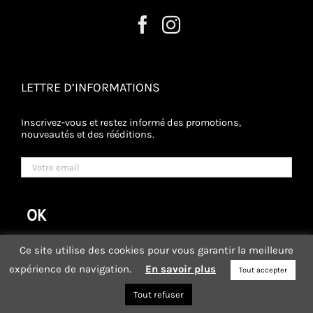
LETTRE D’INFORMATIONS
Inscrivez-vous et restez informé des promotions,
nouveautés et des rééditions.
Ce site utilise des cookies pour vous garantir la meilleure
expérience de navigation.
En savoir plus
Tout accepter
BOUTIQUE
-
BLOG
-
LES COLLEGUES
-
POINTS DE VENTE
-
CGV
-
Tout refuser
CONTACT
-
MON PANIER
-
MON COMPTE