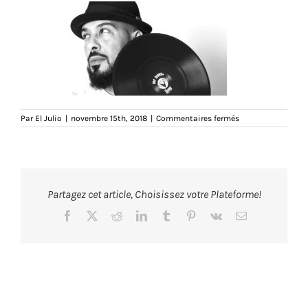
sur
Par
El Julio
|
novembre 15th, 2018
|
Commentaires fermés
djdjel3
Partagez cet article, Choisissez votre Plateforme!
Facebook
X
Reddit
LinkedIn
Tumblr
Pinterest
Vk
Email