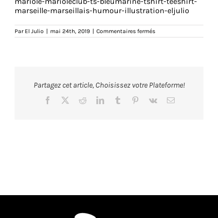
mariole-marioleclub-ts-bleumarine-tshirt-teeshirt-
marseille-marseillais-humour-illustration-eljulio
sur
Par
El Julio
|
mai 24th, 2019
|
Commentaires fermés
marioleclub-
ts-
bleumarine-
zoom-
tshirt-
teeshirt-
marseille-
Partagez cet article, Choisissez votre Plateforme!
marseillais-
humour-
illustration-
Facebook
X
Reddit
LinkedIn
Tumblr
Pinterest
Vk
Email
eljulio