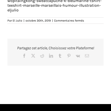
wopitaingkong-sweatcapuche-k-bleumarine-tshirt-
teeshirt-marseille-marseillais-humour-illustration-
eljulio
sur
Par
El Julio
|
octobre 30th, 2019
|
Commentaires fermés
wopitaingkong-
sweatcapuche-
k-
02-
bleumarine-
tshirt-
teeshirt-
Partagez cet article, Choisissez votre Plateforme!
marseille-
marseillais-
humour-
Facebook
X
Reddit
LinkedIn
Tumblr
Pinterest
Vk
Email
illustration-
eljulio