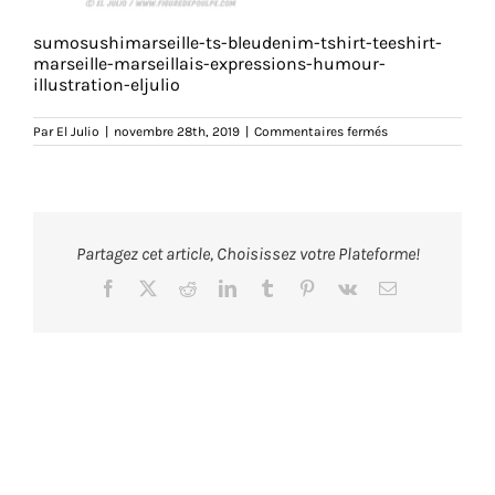
sumosushimarseille-ts-bleudenim-tshirt-teeshirt-
marseille-marseillais-expressions-humour-
illustration-eljulio
sur
Par
El Julio
|
novembre 28th, 2019
|
Commentaires fermés
sumosushimarseil
ts-
bleudenim-
tshirt-
teeshirt-
marseille-
marseillais-
Partagez cet article, Choisissez votre Plateforme!
expressions-
humour-
illustration-
Facebook
X
Reddit
LinkedIn
Tumblr
Pinterest
Vk
Email
eljulio