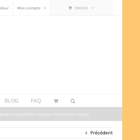
ndeur
Mon compte
PANIER
BLOG
FAQ
tanque-marseillais-humour-illustration-eljulio
Précédent