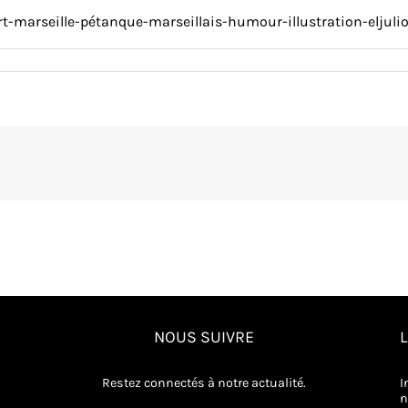
t-marseille-pétanque-marseillais-humour-illustration-eljulio
eague-
NOUS SUIVRE
Restez connectés à notre actualité.
I
n