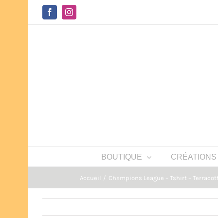
Passer
au
Facebook
Instagram
contenu
BOUTIQUE
CRÉATIONS
Accueil
Champions League – Tshirt – Terracot