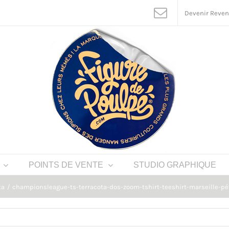
Devenir Reve
POINTS DE VENTE
STUDIO GRAPHIQUE
ta
championsleague-ts-terracota-dos-zoom-tshirt-teeshirt-marseille-pé