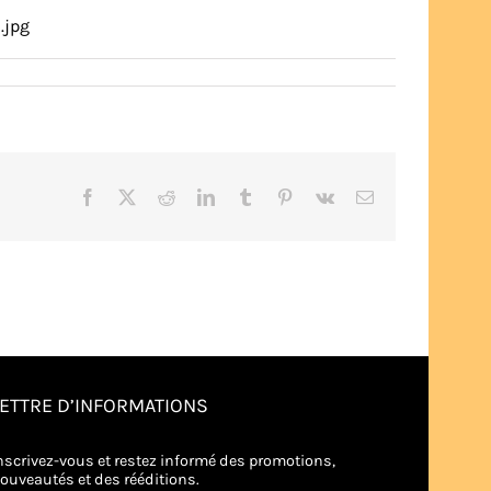
.jpg
Facebook
X
Reddit
LinkedIn
Tumblr
Pinterest
Vk
Email
LETTRE D’INFORMATIONS
nscrivez-vous et restez informé des promotions,
ouveautés et des rééditions.