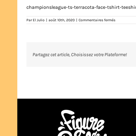
championsleague-ts-terracota-face-tshirt-teeshir
sur
Par
El Julio
|
août 10th, 2020
|
Commentaires fermés
championsl
ts-
terracota-
dos-
zoom-
tshirt-
teeshirt-
Partagez cet article, Choisissez votre Plateforme!
marseille-
pétanque-
marseillais-
humour-
illustration-
eljulio