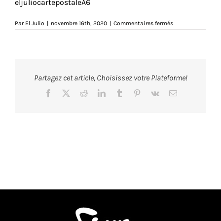
eljuliocartepostaleA6
sur
Par
El Julio
|
novembre 16th, 2020
|
Commentaires fermés
figuredepoulpe-
logo-
badge-
bois-
4cm-
marseille-
marseillais-
Partagez cet article, Choisissez votre Plateforme!
expression-
teeshirt-
tshirt
Facebook
X
Reddit
LinkedIn
Tumblr
Pinterest
Vk
Email