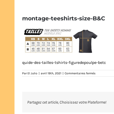
montage-teeshirts-size-B&C
quide-des-tailles-tshirts-figuredepoulpe-betc
sur
Par
El Julio
|
avril 19th, 2021
|
Commentaires fermés
montage-
teeshirts-
size-
B&C
Partagez cet article, Choisissez votre Plateforme!