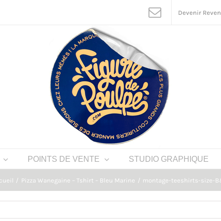
Devenir Reve
POINTS DE VENTE
STUDIO GRAPHIQUE
cueil
Pizza Wanegaine – Tshirt – Bleu Marine
montage-teeshirts-size-