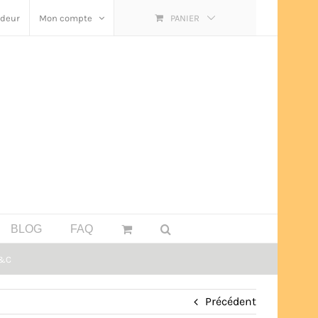
ndeur
Mon compte
PANIER
BLOG
FAQ
B&C
Précédent