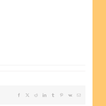
Facebook
X
Reddit
LinkedIn
Tumblr
Pinterest
Vk
Email