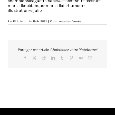
championsleague-ts-sable02-face-tshirt-teeshirt-
marseille-pétanque-marseillais-humour-
illustration-eljulio
sur
Par
El Julio
|
juin 19th, 2021
|
Commentaires fermés
championsleague-
ts-
sable02-
face-
zoom-
tshirt-
teeshirt-
Partagez cet article, Choisissez votre Plateforme!
marseille-
pétanque-
marseillais-
Facebook
X
Reddit
LinkedIn
Tumblr
Pinterest
Vk
Email
humour-
illustration-
eljulio