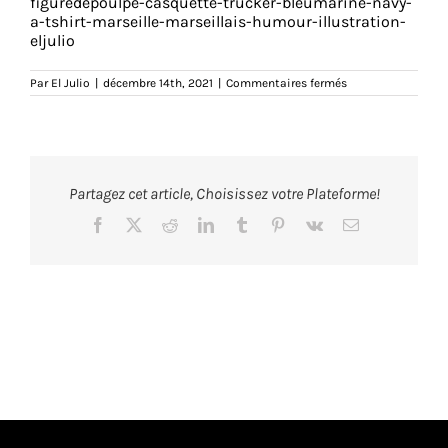
figuredepoulpe-casquette-trucker-bleumarine-navy-
a-tshirt-marseille-marseillais-humour-illustration-
eljulio
sur
Par
El Julio
|
décembre 14th, 2021
|
Commentaires fermés
figuredepoulpe-
casquette-
trucker-
bleumarine-
navy-
a-
tshirt-
Partagez cet article, Choisissez votre Plateforme!
marseille-
marseillais-
humour-
Facebook
X
Reddit
LinkedIn
Tumblr
Pinterest
Vk
Email
illustration-
eljulio