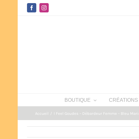
Passer
au
Facebook
Instagram
contenu
BOUTIQUE
CRÉATIONS
Accueil
I Feel Goudes – Débardeur Femme – Bleu Mari