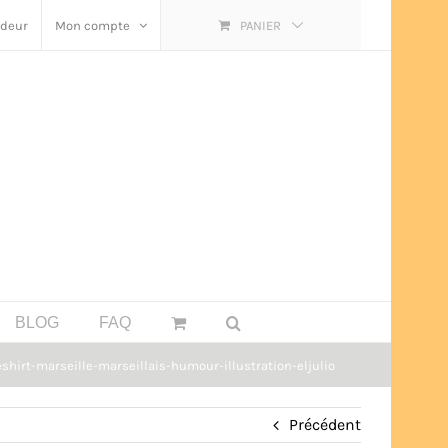
ndeur
Mon compte
PANIER
BLOG
FAQ
irt-marseille-marseillais-humour-illustration-eljulio
Précédent