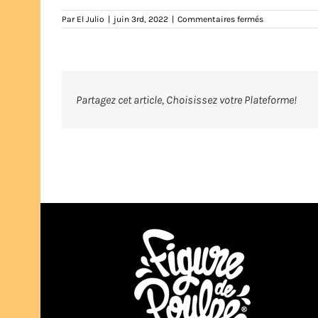
sur
Par
El Julio
|
juin 3rd, 2022
|
Commentaires fermés
ifeelgoudes-
debardeur-
femme-
dos-
navy-
bleumarine-
tshirt-
Partagez cet article, Choisissez votre Plateforme!
teeshirt-
marseille-
marseillais-
humour-
illustration-
eljulio