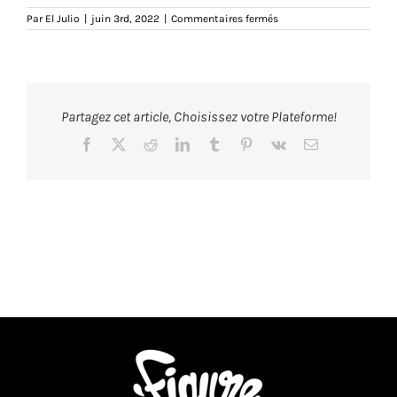
sur
Par
El Julio
|
juin 3rd, 2022
|
Commentaires fermés
ifeelgoudes-
debardeur-
femme-
zoom-
navy-
bleumarine-
tshirt-
Partagez cet article, Choisissez votre Plateforme!
teeshirt-
marseille-
marseillais-
Facebook
X
Reddit
LinkedIn
Tumblr
Pinterest
Vk
Email
humour-
illustration-
eljulio