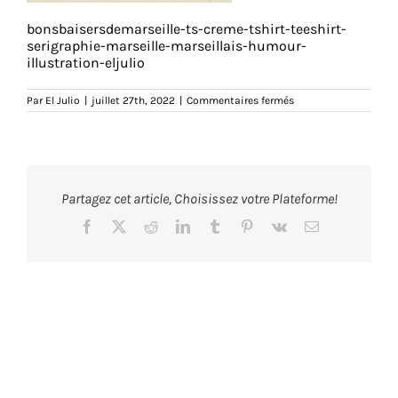
bonsbaisersdemarseille-ts-creme-tshirt-teeshirt-
serigraphie-marseille-marseillais-humour-
illustration-eljulio
sur
Par
El Julio
|
juillet 27th, 2022
|
Commentaires fermés
bonsbaisersdemarseil
ts-
creme-
zoom-
tshirt-
teeshirt-
serigraphie-
Partagez cet article, Choisissez votre Plateforme!
marseille-
marseillais-
humour-
Facebook
X
Reddit
LinkedIn
Tumblr
Pinterest
Vk
Email
illustration-
eljulio