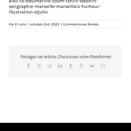
aïoli-ts-bleumarine-zoom-tshirt-teeshirt-
serigraphie-marseille-marseillais-humour-
illustration-eljulio
sur
Par
El Julio
|
octobre 2nd, 2022
|
Commentaires fermés
aioli-
ts-
bleumarine-
tshirt-
teeshirt-
serigraphie-
marseille-
Partagez cet article, Choisissez votre Plateforme!
marseillais-
humour-
illustration-
Facebook
X
Reddit
LinkedIn
Tumblr
Pinterest
Vk
Email
eljulio