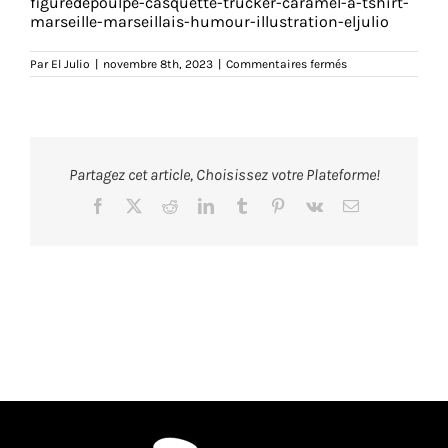
figuredepoulpe-casquette-trucker-caramel-a-tshirt-
marseille-marseillais-humour-illustration-eljulio
sur
Par
El Julio
|
novembre 8th, 2023
|
Commentaires fermés
figuredepoulpe-
casquette-
trucker-
caramel-
c-
tshirt-
marseille-
Partagez cet article, Choisissez votre Plateforme!
marseillais-
humour-
illustration-
Facebook
X
Reddit
LinkedIn
Tumblr
Pinterest
Vk
Email
eljulio