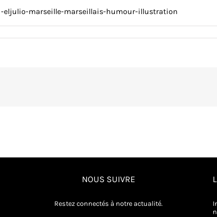
-eljulio-marseille-marseillais-humour-illustration
-
NOUS SUIVRE
Restez connectés à notre actualité.
I
n