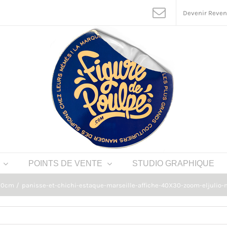
Devenir Reve
POINTS DE VENTE
STUDIO GRAPHIQUE
X30cm
panisse-et-chichi-estaque-marseille-affiche-40X30-zoom-eljulio-m