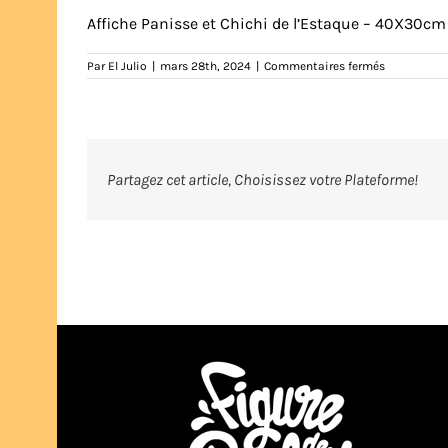
Affiche Panisse et Chichi de l’Estaque – 40X30cm 
sur
Par
El Julio
|
mars 28th, 2024
|
Commentaires fermés
panisse-
et-
chichi-
estaque-
marseille-
affiche-
40X30-
Partagez cet article, Choisissez votre Plateforme!
zoom-
eljulio-
marseille-
marseillais
humour-
illustration