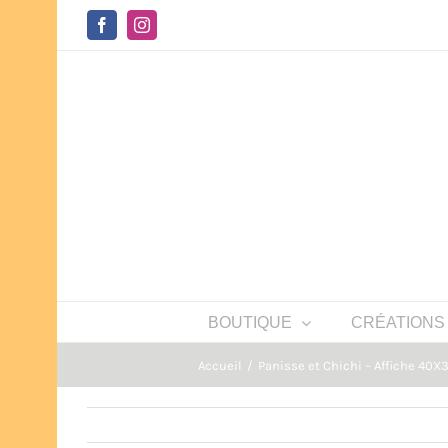
Passer
au
Facebook
Instagram
contenu
BOUTIQUE
CRÉATIONS
Accueil
Panisse et Chichi – Affiche 40