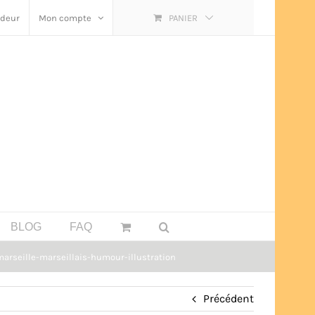
ndeur
Mon compte
PANIER
BLOG
FAQ
arseille-marseillais-humour-illustration
Précédent