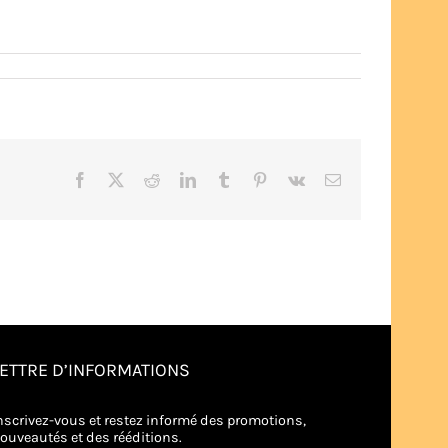
Facebook
X
Reddit
LinkedIn
Tumblr
Pinterest
Vk
Email
LETTRE D’INFORMATIONS
nscrivez-vous et restez informé des promotions,
ouveautés et des rééditions.