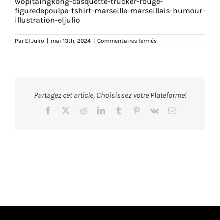
wopitaingkong-casquette-trucker-rouge-
figuredepoulpe-tshirt-marseille-marseillais-humour-
illustration-eljulio
sur
Par
El Julio
|
mai 13th, 2024
|
Commentaires fermés
wopitaingkong-
casquette-
trucker-
rouge-
a-
figuredepoulpe-
tshirt-
Partagez cet article, Choisissez votre Plateforme!
marseille-
marseillais-
humour-
Facebook
X
Reddit
LinkedIn
Tumblr
Pinterest
Vk
Email
illustration-
eljulio