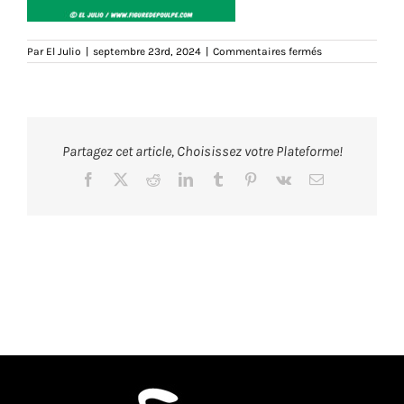
sur
Par
El Julio
|
septembre 23rd, 2024
|
Commentaires fermés
vacagueraendo
sacshopping-
totebag-
vert-
zoom-
tshirt-
teeshirt-
Partagez cet article, Choisissez votre Plateforme!
marseille-
marseillais-
humour-
Facebook
X
Reddit
LinkedIn
Tumblr
Pinterest
Vk
Email
illustration-
eljulio-
figuredepoulpe