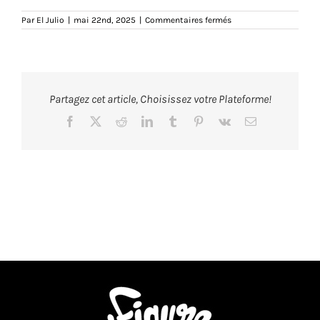
sur
Par
El Julio
|
mai 22nd, 2025
|
Commentaires fermés
tarpinbien-
affiche-
40X30-
02-
poster-
eljulio-
marseille-
Partagez cet article, Choisissez votre Plateforme!
marseillais-
humour-
illustration
Facebook
X
Reddit
LinkedIn
Tumblr
Pinterest
Vk
Email