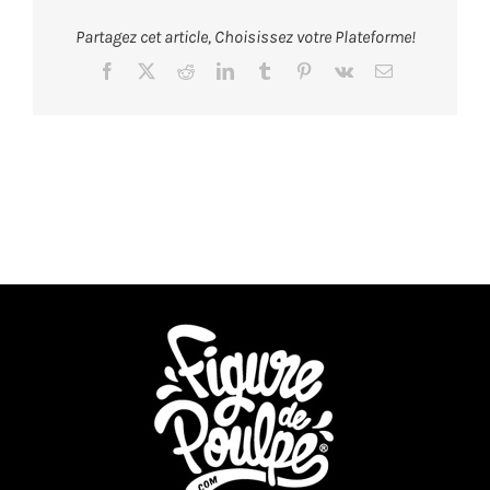
eljulio
Partagez cet article, Choisissez votre Plateforme!
Facebook
X
Reddit
LinkedIn
Tumblr
Pinterest
Vk
Email