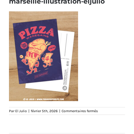
marseille-illustration-eljulio
sur
Par
El Julio
|
février 5th, 2026
|
Commentaires fermés
pw-
cartepostale-
figuredepoulpe-
marseille-
illustration-