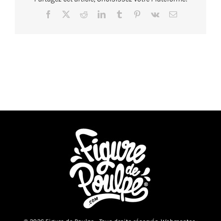
Facebook
X
Reddit
LinkedIn
Tumblr
Pinterest
Vk
Email