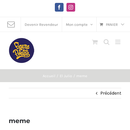
Passer
au
Facebook
Instagram
contenu
Devenir Revendeur
Mon compte
PANIER
Accueil
El Julio
meme
Précédent
meme