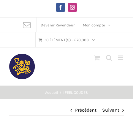
Passer
au
Facebook
Instagram
contenu
Devenir Revendeur
Mon compte
10 ÉLÉMENT(S)
-
270,00
€
Accueil
I FEEL GOUDES
Précédent
Suivant