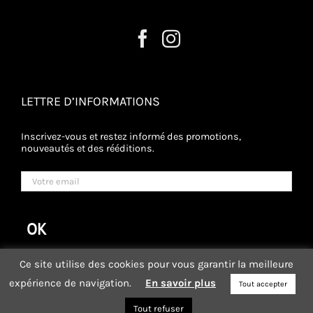
LETTRE D’INFORMATIONS
Inscrivez-vous et restez informé des promotions,
nouveautés et des rééditions.
Ce site utilise des cookies pour vous garantir la meilleure
expérience de navigation.
En savoir plus
Tout accepter
BOUTIQUE
-
BLOG
-
LES COLLEGUES
-
POINTS DE VENTE
-
CGV
-
Tout refuser
CONTACT
-
MON PANIER
-
MON COMPTE