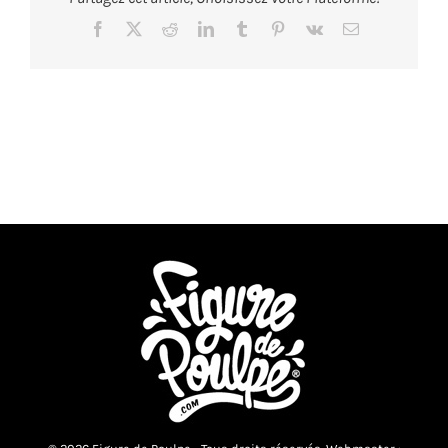
Facebook
X
Reddit
LinkedIn
Tumblr
Pinterest
Vk
Email