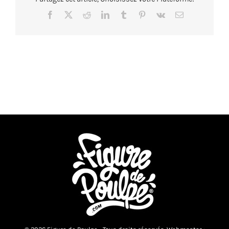
Facebook
X
Reddit
LinkedIn
Tumblr
Pinterest
Vk
Email