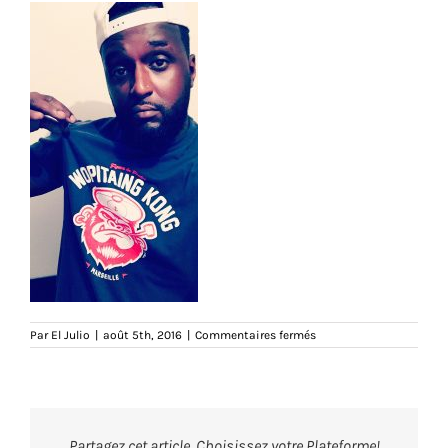
sur
Par
El Julio
|
août 5th, 2016
|
Commentaires fermés
IMG_51511
Partagez cet article, Choisissez votre Plateforme!