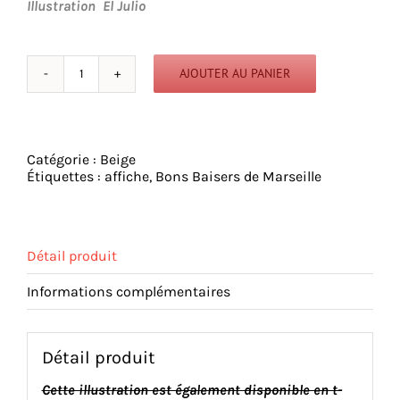
Illustration El Julio
AJOUTER AU PANIER
quantité
de
Bons
baisers
de
Catégorie :
Beige
Marseille
Étiquettes :
affiche
,
Bons Baisers de Marseille
-
Affiche
40X30cm
-
expressions
Détail produit
marseillaises
-
Informations complémentaires
Effet
Vintage
Détail produit
Cette illustration est également disponible en t-