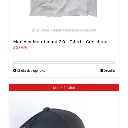
Mon Vier Maintenant 2.0 – Tshirt – Gris chiné
25,00
€
Ce
Choix des options
Détails
produit
a
plusieurs
Stock épuisé
variations.
Les
options
peuvent
être
choisies
sur