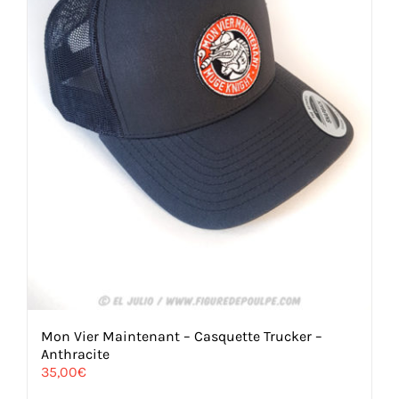
la
page
du
produit
Mon Vier Maintenant – Casquette Trucker –
Anthracite
35,00
€