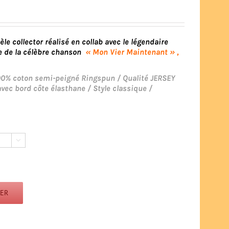
e collector réalisé en collab avec le légendaire
re de la célèbre chanson
« Mon Vier Maintenant »
,
100% coton semi-peigné Ringspun / Qualité JERSEY
avec bord côte élasthane / Style classique /

IER