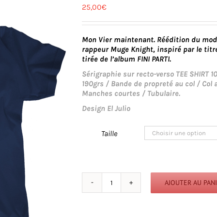
25,00
€
Mon Vier maintenant. Réédition du modèl
rappeur Muge Knight, inspiré par le tit
tirée de l’album FINI PARTI.
Sérigraphie sur recto-verso TEE SHIRT 
190grs / Bande de propreté au col / Col 
Manches courtes / Tubulaire.
Design El Julio
Taille
AJOUTER AU PAN
quantité
de
Mon
Vier