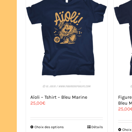
Aïoli – Tshirt – Bleu Marine
Figure
25,00
€
Bleu 
25,00
Ce
Choix des options
Détails
Choix