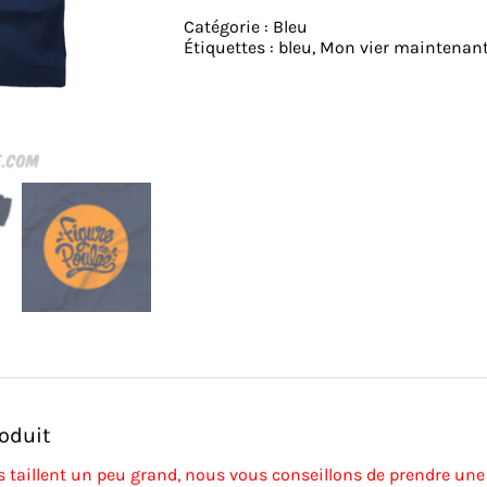
maintenant
Catégorie :
Bleu
-
Étiquettes :
bleu
,
Mon vier maintenan
Collector
-
Tshirt
-
Bleu
Marine
roduit
s taillent un peu grand, nous vous conseillons de prendre une t