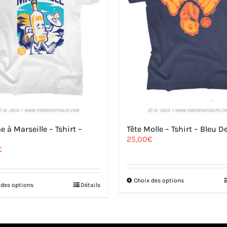
à Marseille – Tshirt –
Tête Molle – Tshirt – Bleu 
25,00
€
€
Ce
Choix des options
Ce
 des options
Détails
produit
produit
a
a
plusieurs
plusieurs
variations.
variations.