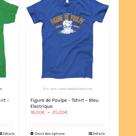
irt –
Figure de Poulpe – Tshirt – Bleu
Electrique
Plage
18,00
€
–
25,00
€
de
prix :
18,00€
Ce
Détails
Choix des options
Détails
à