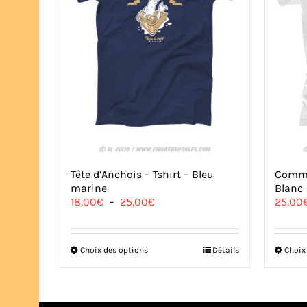
Tête d’Anchois – Tshirt – Bleu
Comme 
marine
Blanc
Plage
18,00
€
–
25,00
€
25,00
de
prix :
18,00€
Ce
Choix des options
Détails
Choix
à
produit
25,00€
a
plusieurs
variations.