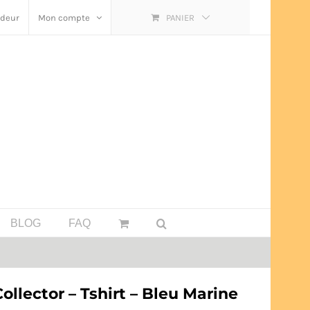
ndeur
Mon compte
PANIER
BLOG
FAQ
llector – Tshirt – Bleu Marine