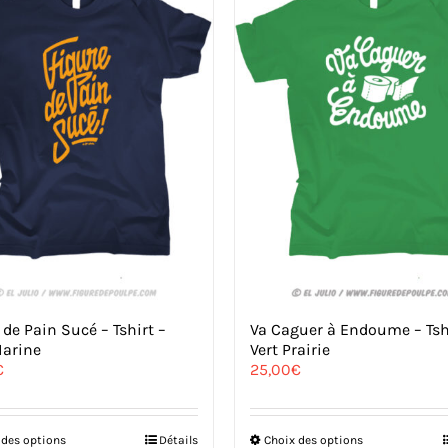
 de Pain Sucé – Tshirt –
Va Caguer à Endoume – Tsh
Marine
Vert Prairie
€
25,00
€
Ce
Ce
 des options
Détails
Choix des options