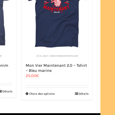
Denim
Mon Vier Maintenant 2.0 – Tshirt
– Bleu marine
25,00
€
Détails
Ce
Choix des options
Détails
produit
a
plusieurs
variations.