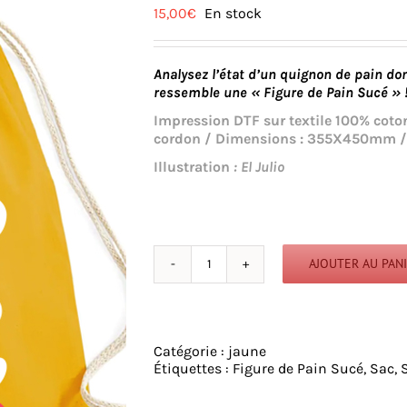
15,00
€
En stock
Analysez l’état d’un quignon de pain don
ressemble une « Figure de Pain Sucé » 
Impression DTF sur textile 100% coton
cordon / Dimensions : 355X450mm / Ca
Illustration
: El Julio
AJOUTER AU PAN
quantité
de
Figure
de
Pain
Catégorie :
jaune
Sucé
Étiquettes :
Figure de Pain Sucé
,
Sac
,
02
-