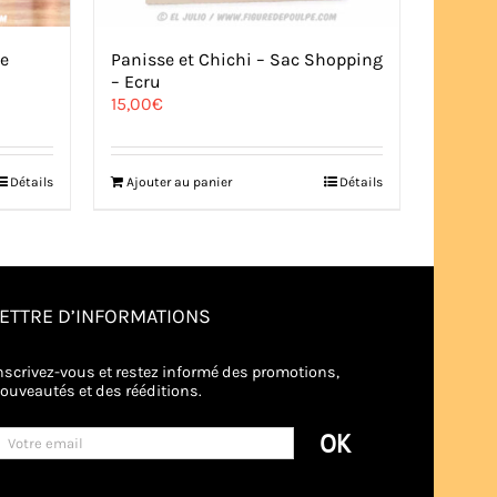
he
Panisse et Chichi – Sac Shopping
– Ecru
15,00
€
Détails
Ajouter au panier
Détails
LETTRE D’INFORMATIONS
nscrivez-vous et restez informé des promotions,
ouveautés et des rééditions.