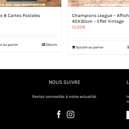
e 8 Cartes Postales
Champions League – Affic
€
40X30cm – Effet Vintage
12,00
€
er au panier
Détails
Ajouter au panier
NOUS SUIVRE
Restez connectés à notre actualité.
I
n