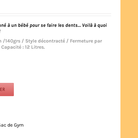
né à un bébé pour se faire les dents… Voilà à quoi
!
 /140grs / Style décontracté / Fermeture par
pacité : 12 Litres.
IER
Sac de Gym