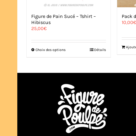
Figure de Pain Sucé – Tshirt –
Pack d
Hibiscus
10,00
25,00
€
Ajout
Ce
Choix des options
Détails
produit
a
plusieurs
variations.
Les
options
peuvent
être
choisies
sur
la
page
du
produit