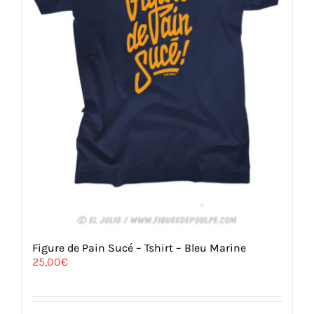
page
du
produit
Figure de Pain Sucé – Tshirt – Bleu Marine
25,00
€