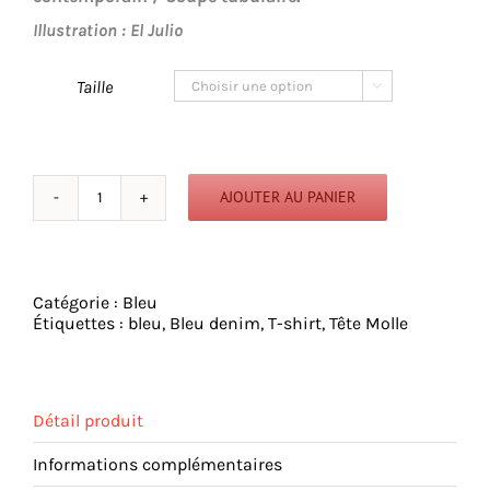
Illustration : El Julio
Taille

AJOUTER AU PANIER
quantité
de
Tête
Molle
-
Catégorie :
Bleu
Tshirt
Étiquettes :
bleu
,
Bleu denim
,
T-shirt
,
Tête Molle
-
Bleu
Denim
Détail produit
Informations complémentaires