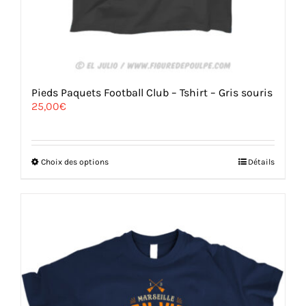
Pieds Paquets Football Club – Tshirt – Gris souris
25,00
€
Ce
Choix des options
Détails
produit
a
plusieurs
variations.
Les
options
peuvent
être
choisies
sur
la