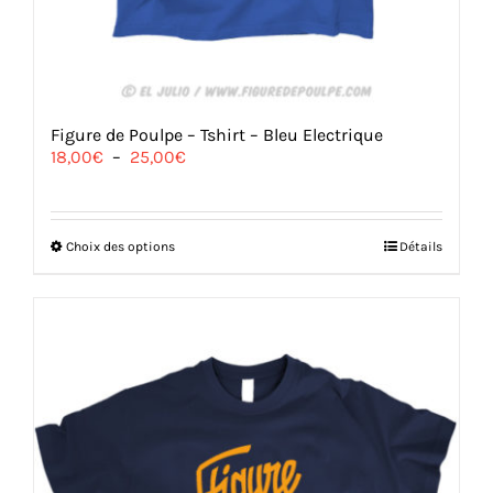
Figure de Poulpe – Tshirt – Bleu Electrique
Plage
18,00
€
–
25,00
€
de
prix :
18,00€
à
Ce
Choix des options
Détails
25,00€
produit
a
plusieurs
variations.
Les
options
peuvent
être
choisies
sur
la