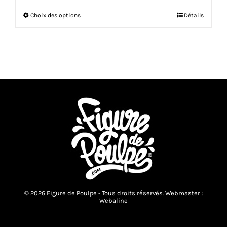
Ce
Choix des options
Détails
produit
a
plusieurs
variations.
Les
options
peuvent
être
choisies
sur
la
page
du
produit
© 2026 Figure de Poulpe - Tous droits réservés. Webmaster :
Webaline