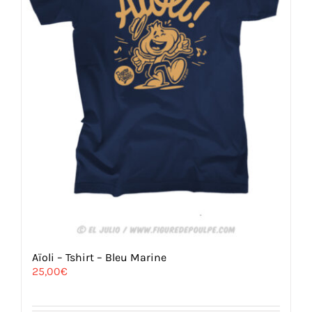
page
du
produit
Aïoli – Tshirt – Bleu Marine
25,00
€