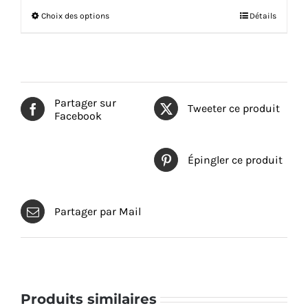
Ce
Choix des options
Détails
produit
a
plusieurs
variations.
Les
options
Partager sur
peuvent
Tweeter ce produit
Facebook
être
choisies
sur
la
Épingler ce produit
page
du
produit
Partager par Mail
Produits similaires