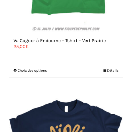
Va Caguer à Endoume – Tshirt – Vert Prairie
25,00
€
Ce
Choix des options
Détails
produit
a
plusieurs
variations.
Les
options
peuvent
être
choisies
sur
la