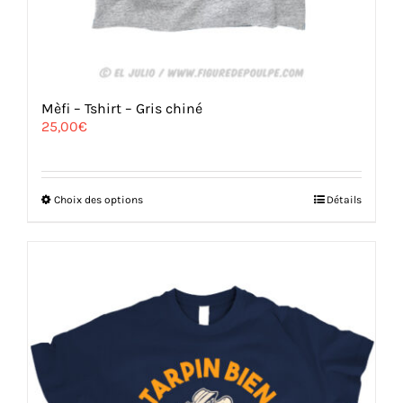
Mèfi – Tshirt – Gris chiné
25,00
€
Ce
Choix des options
Détails
produit
a
plusieurs
variations.
Les
options
peuvent
être
choisies
sur
la