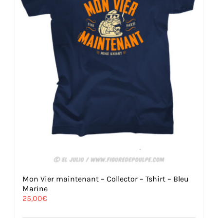
page
du
produit
Mon Vier maintenant – Collector – Tshirt – Bleu
Marine
25,00
€