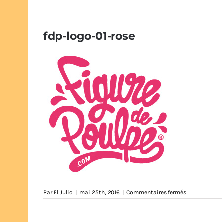
fdp-logo-01-rose
sur
Par
El Julio
|
mai 25th, 2016
|
Commentaires fermés
fdp-
logo-
01-
rose