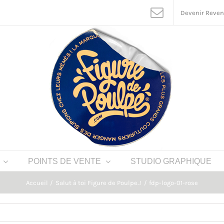
Devenir Reve
POINTS DE VENTE
STUDIO GRAPHIQUE
Accueil
Salut à toi Figure de Poulpe..!
fdp-logo-01-rose