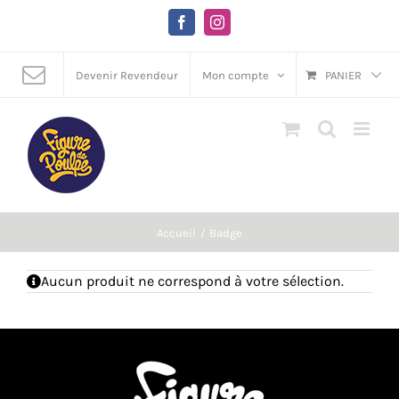
Passer
au
Facebook
Instagram
contenu
Devenir Revendeur
Mon compte
PANIER
Accueil
Badge
Aucun produit ne correspond à votre sélection.