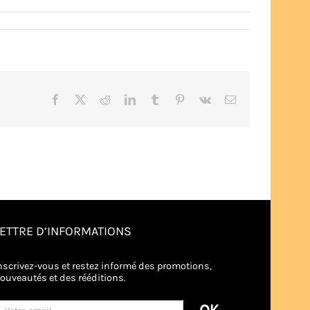
Facebook
X
Reddit
LinkedIn
Tumblr
Pinterest
Vk
Email
LETTRE D’INFORMATIONS
nscrivez-vous et restez informé des promotions,
ouveautés et des rééditions.