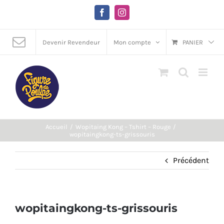
Passer
au
Facebook
Instagram
contenu
Devenir Revendeur
Mon compte
PANIER
Accueil
Wopitaing Kong – Tshirt – Rouge
wopitaingkong-ts-grissouris
Précédent
wopitaingkong-ts-grissouris