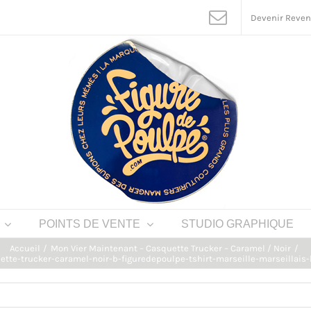
Devenir Reve
POINTS DE VENTE
STUDIO GRAPHIQUE
Accueil
Mon Vier Maintenant – Casquette Trucker – Caramel / Noir
te-trucker-caramel-noir-b-figuredepoulpe-tshirt-marseille-marseillais-h