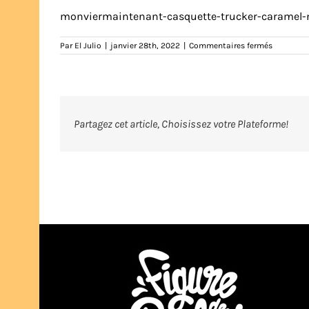
monviermaintenant-casquette-trucker-caramel-noi
sur
Par
El Julio
|
janvier 28th, 2022
|
Commentaires fermés
monvierm
casquette
trucker-
caramel-
noir-
b-
figuredep
Partagez cet article, Choisissez votre Plateforme!
tshirt-
marseille-
marseilla
humour-
illustrati
eljulio