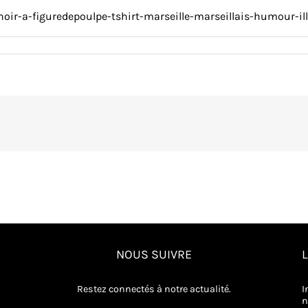
r-a-figuredepoulpe-tshirt-marseille-marseillais-humour-illu
aintenant-
-
oulpe-
is-
on-
NOUS SUIVRE
Restez connectés à notre actualité.
I
n