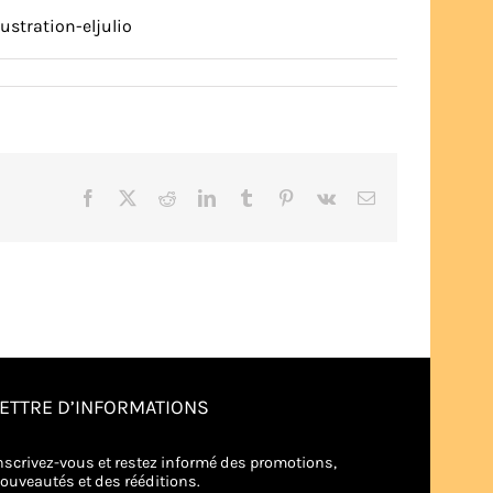
stration-eljulio
Facebook
X
Reddit
LinkedIn
Tumblr
Pinterest
Vk
Email
LETTRE D’INFORMATIONS
nscrivez-vous et restez informé des promotions,
ouveautés et des rééditions.