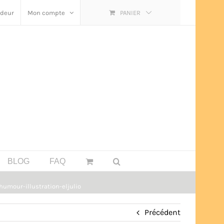
ndeur
Mon compte
PANIER
BLOG
FAQ
umour-illustration-eljulio
Précédent