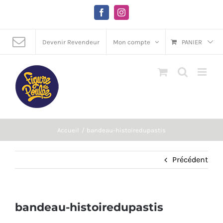
Passer
au
Facebook
Instagram
contenu
Devenir Revendeur
Mon compte
PANIER
Accueil
bandeau-histoiredupastis
Précédent
bandeau-histoiredupastis