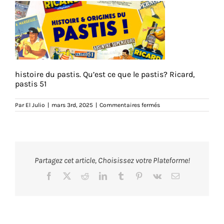
histoire du pastis. Qu’est ce que le pastis? Ricard,
pastis 51
sur
Par
El Julio
|
mars 3rd, 2025
|
Commentaires fermés
bandeau-
histoiredupastis
Partagez cet article, Choisissez votre Plateforme!
Facebook
X
Reddit
LinkedIn
Tumblr
Pinterest
Vk
Email