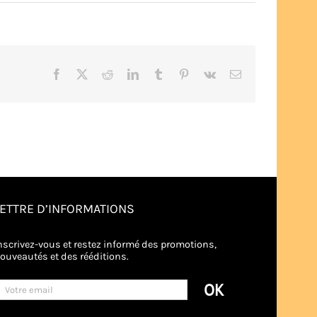
Facebook
X
Reddit
LinkedIn
Tumblr
Pinterest
Vk
Email
LETTRE D’INFORMATIONS
nscrivez-vous et restez informé des promotions,
ouveautés et des rééditions.