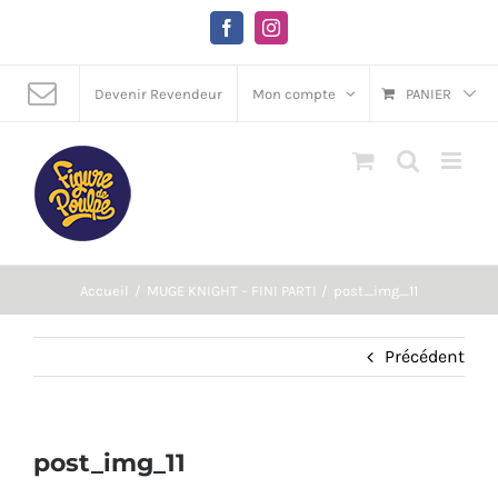
Passer
au
Facebook
Instagram
contenu
Devenir Revendeur
Mon compte
PANIER
Accueil
MUGE KNIGHT – FINI PARTI
post_img_11
Précédent
post_img_11