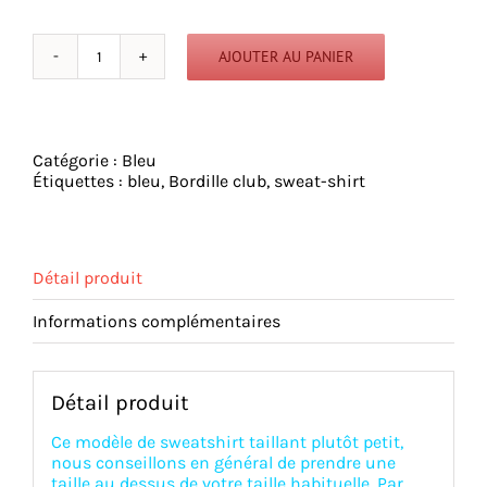
AJOUTER AU PANIER
quantité
de
Bordille
Club
-
Catégorie :
Bleu
Sweat
Étiquettes :
bleu
,
Bordille club
,
sweat-shirt
Shirt
-
Bleu
Marine
Vintage
Détail produit
Informations complémentaires
Détail produit
Ce modèle de sweatshirt taillant plutôt petit,
nous conseillons en général de prendre une
taille au dessus de votre taille habituelle. Par