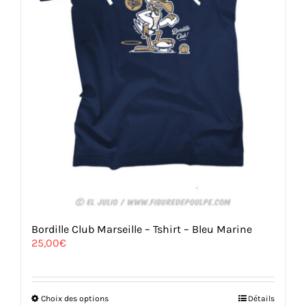
Bordille Club Marseille – Tshirt – Bleu Marine
25,00
€
Ce
Choix des options
Détails