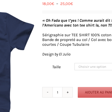
Plage
18,00
€
–
25,00
€
de
prix :
18,00€
« Oh Fada que t’yes ! Comme aurait dit
à
l’Americano avec ton tee shirt la, non ?!!
25,00€
Sérigraphie sur TEE SHIRT 100% coton
Bande de propreté au col / Col avec bo
courtes / Coupe Tubulaire
Design by El Julio
Taille
AJOUTER AU PAN
quantité
de
Oh
Fada