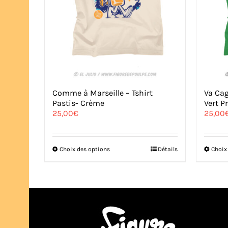
Comme à Marseille – Tshirt
Va Cag
Pastis- Crème
Vert Pr
25,00
€
25,00
Ce
Choix des options
Détails
Choix
produit
a
plusieurs
variations.
Les
options
peuvent
être