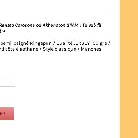
Renato Carosone
ou
Akhenaton d’IAM
: Tu vuò fà
! »
 semi-peigné Ringspun / Qualité JERSEY 190 grs /
rd côte élasthane / Style classique / Manches

IER