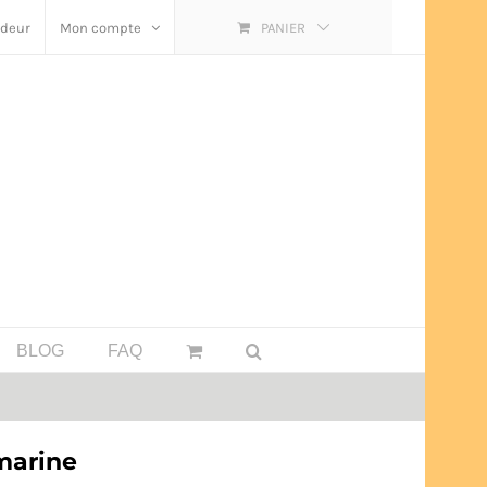
ndeur
Mon compte
PANIER
BLOG
FAQ
 marine