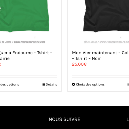
uer à Endoume – Tshirt –
Mon Vier maintenant – Col
airie
– Tshirt – Noir
€
25,00
€
Ce
Ce
 des options
Détails
Choix des options
produit
produit
a
a
plusieurs
plusieurs
variations.
variations.
Les
Les
options
options
NOUS SUIVRE
peuvent
peuvent
être
être