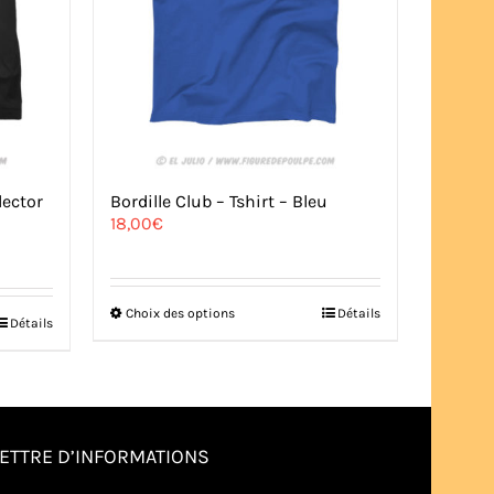
lector
Bordille Club – Tshirt – Bleu
18,00
€
Ce
Choix des options
Détails
Détails
produit
a
plusieurs
variations.
Les
options
LETTRE D’INFORMATIONS
peuvent
être