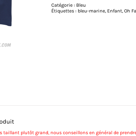
-
Catégorie :
Bleu
Tshirt
Étiquettes :
bleu-marine
,
Enfant
,
Oh F
-
Bleu
marine
roduit
s taillant plutôt grand, nous conseillons en général de prendre